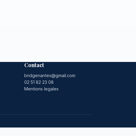
Contact
bridgenantes@gmail.com
02 51 82 23 08
Mentions legales