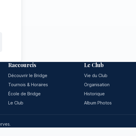
Raccourcis
Le Club
Découvrir le Bridge
Vie du Club
Tournois & Horaires
Organisation
École de Bridge
Historique
Le Club
Album Photos
rves.