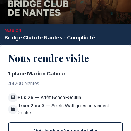
PASSION
Bridge Club de Nantes - Complicité
Nous rendre visite
1 place Marion Cahour
44200 Nantes
🚍
Bus 26
— Arrêt Benoni-Goullin
Tram 2 ou 3
— Arrêts Wattignies ou Vincent
🚋
Gache
Voir le plan d'accès détaillé